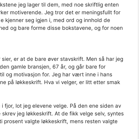
stene jeg lager til dem, med noe skriftlig enten
irker motiverende. Jeg tror det er meningsfullt for
e kjenner seg igjen i, med ord og innhold de
te ned og bare forme disse bokstavene, og for noen
ier, er at de bare øver stavskrift. Men så har jeg
den gamle bransjen, 67 år, og går bare for
t til og motivasjon for. Jeg har vært inne i hans
e på løkkeskrift. Hva vi velger, er litt etter smak
 fjor, lot jeg elevene velge. På den ene siden av
 skrev jeg løkkeskrift. At de fikk velge selv, syntes
rti prosent valgte løkkeskrift, mens resten valgte