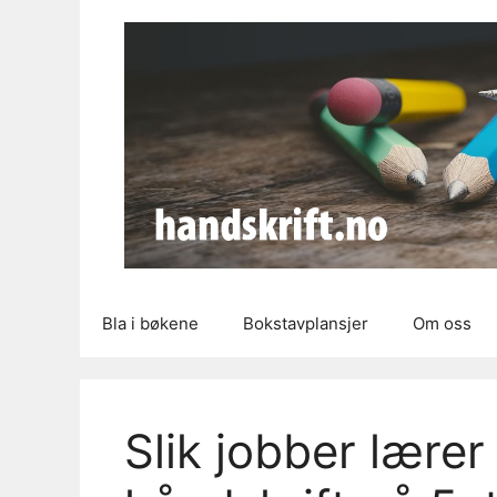
Hopp
til
innhold
Bla i bøkene
Bokstavplansjer
Om oss
Slik jobber lære