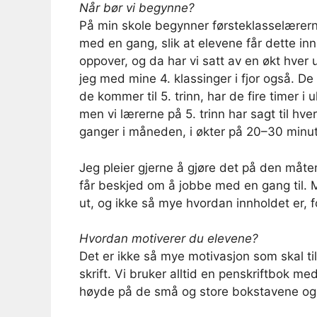
Når bør vi begynne?
På min skole begynner førsteklasselærer
med en gang, slik at elevene får dette inn
oppover, og da har vi satt av en økt hver 
jeg med mine 4. klassinger i fjor også. De 
de kommer til 5. trinn, har de fire timer i u
men vi lærerne på 5. trinn har sagt til hv
ganger i måneden, i økter på 20–30 minut
Jeg pleier gjerne å gjøre det på den måten
får beskjed om å jobbe med en gang til.
ut, og ikke så mye hvordan innholdet er, fo
Hvordan motiverer du elevene?
Det er ikke så mye motivasjon som skal t
skrift. Vi bruker alltid en penskriftbok med 
høyde på de små og store bokstavene og d