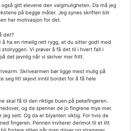
jeg også gitt elevene den valgmuligheten. Da må jeg
kstene på begge måter. Jeg synes skriften blir
en har motivasjon for det.
på det?
 å ha en rimelig rett rygg, at du sitter godt med
tolryggen. Vi prøver å få det til i hvert fall i
det jevnlig når vi skriver mer fritt.
krivearm. Skrivearmen bør ligge mest mulig på
eg litt skjevt inntil bordet for å få hele
 skal få til den riktige buen på pekefingeren.
 nedover, og da spenner de jo fingrene mye mer.
jeg sett. Og da er blyanten viktig. For hvis de
med fingeren. Pennen inviterer derimot til et litt
li fortere sliten når man driver og strammer