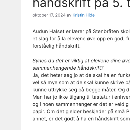
håndskrift på 5. 
oktober 17, 2024
av
Kristin Hide
Audun Halset er lærer på Stenbråten skole
et slag for å la elevene øve opp en god, f
forståelig håndskrift.
Synes du det er viktig at elevene dine øv
sammenhengende håndskrift?
Ja, det heter seg jo at de skal ha en funks
vel så mye som at de skal kunne skrive på
kunne uttrykke seg på begge måter. Og der
Man har jo ikke tilgang til tastatur i enh
og i noen sammenhenger er det er veldig g
papir. Om det gjelder beskjeder på små Pos
annet, er det godt å ha en håndskrift som e