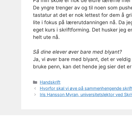
På min skole er nok de eldre lærerne mer
De yngre trenger av og til noen som pushe
tastatur at det er nok lettest for dem å gr
lite i fokus på lærerutdanningen nå. Da je
eget kurs i skriftforming. Det husker jeg 
helt ute nå.
Så dine elever øver bare med blyant?
Ja, vi øver bare med blyant, det er veldig
bruke penn, kan det hende jeg sier det er g
Kategorier
Handskrift
Hvorfor skal vi øve på sammenhengende skrif
Iris Hansson Myran, universitetslektor ved Skr