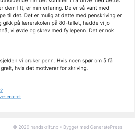
 utholdende når det kommer til å drive med dette.
r dem litt, er min erfaring. De er så vant med
ipe til det. Det er mulig at dette med penskriving er
g gikk på lærerskolen på 80-tallet, hadde vi jo
ennå, vi øvde og skrev med fyllepenn. Det er nok
 sjelden vi bruker penn. Hvis noen spør om å få
reit, hvis det motiverer for skriving.
t?
ivesenteret
© 2026 handskrift.no
• Bygget med
GeneratePress