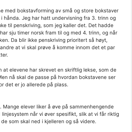
ne med bokstavforming av små og store bokstaver
 i hånda. Jeg har hatt undervisning fra 3. trinn og
uke til penskriving, som jeg kaller det. Det hadde
har sju timer norsk fram til og med 4. trinn, og når
ken. Da blir ikke penskriving prioritert så høyt,
erandre at vi skal prøve å komme innom det et par
ter.
 at elevene har skrevet en skriftlig lekse, som de
 Men nå skal de passe på hvordan bokstavene ser
r det er jo allerede på plass.
il. Mange elever liker å øve på sammenhengende
linjesystem når vi øver spesifikt, slik at vi får riktig
e som skal ned i kjelleren og så videre.