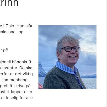
trinn
 i Oslo. Han slår
unksjonell og
er på
jonell håndskrift
 tastatur. De skal
for er det viktig.
ver sammenheng,
reit å skrive på
t it-lapper eller
r leselig for alle.