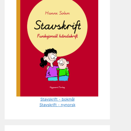
Stavskrift - bokmål
Stavskrift - nynorsk