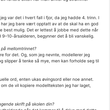
g var det i hvert fall i fjor, da jeg hadde 4. trinn. I
å har jeg bare vært opptatt av at de skal ha en god
ne best mulig. Det er lettest å jobbe med dette når
dd 9–10-årsalderen, begynner det å bli vanskelig.
n på mellomtrinnet?
re for det. Og, som jeg nevnte, modellerer jeg
 og slipper å tenke så mye, men kan forholde seg til
elle ord, enten ukas øvingsord eller noe annet.
e om de vil kopiere modellteksten jeg har laget,
gende skrift på skolen din?