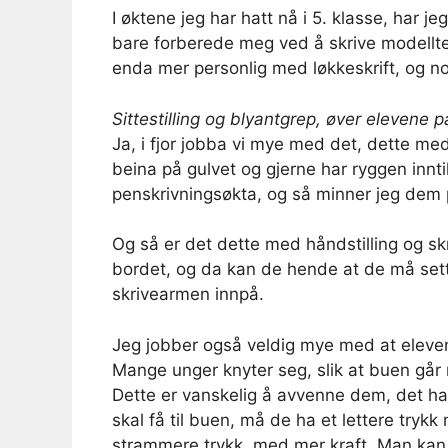
I øktene jeg har hatt nå i 5. klasse, har 
bare forberede meg ved å skrive modellte
enda mer personlig med løkkeskrift, og no
Sittestilling og blyantgrep, øver elevene 
Ja, i fjor jobba vi mye med det, dette med
beina på gulvet og gjerne har ryggen inntil s
penskrivningsøkta, og så minner jeg dem på 
Og så er det dette med håndstilling og s
bordet, og da kan de hende at de må sette s
skrivearmen innpå.
Jeg jobber også veldig mye med at elevene
Mange unger knyter seg, slik at buen går
Dette er vanskelig å avvenne dem, det har 
skal få til buen, må de ha et lettere trykk 
strammere trykk, med mer kraft. Man kan b