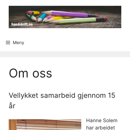
Hopp
til
innhold
Meny
Om oss
Vellykket samarbeid gjennom 15
år
Hanne Solem
har arbeidet