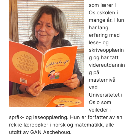
som lærer i
Osloskolen i
mange år. Hun
har lang
erfaring med
lese- og
skriveopplærin
g og har tatt
videreutdannin
g på
masternivå
ved
Universitetet i
Oslo som
veileder i
språk- og leseopplæring. Hun er forfatter av en
rekke lærebøker i norsk og matematikk, alle
utgitt av GAN Aschehoug.