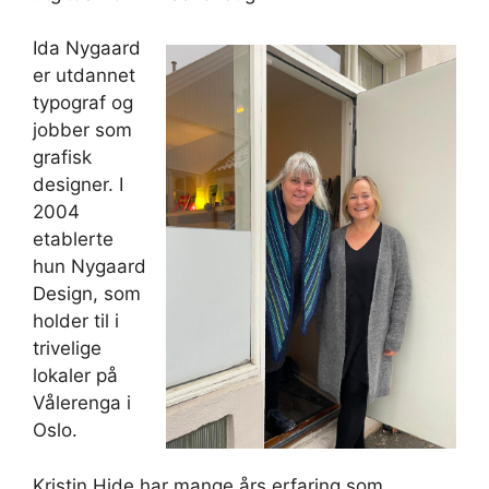
Ida Nygaard
er utdannet
typograf og
jobber som
grafisk
designer. I
2004
etablerte
hun Nygaard
Design, som
holder til i
trivelige
lokaler på
Vålerenga i
Oslo.
Kristin Hide har mange års erfaring som