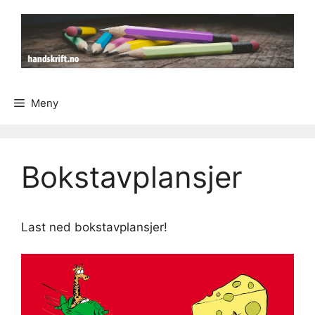
Hopp
til
innhold
Meny
Bokstavplansjer
Last ned bokstavplansjer!